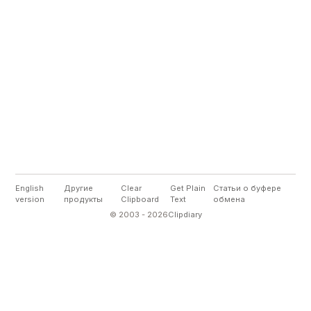
English
Другие
Clear
Get Plain
Статьи о буфере
version
продукты
Clipboard
Text
обмена
©
2003
-
2026
Clipdiary