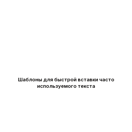
записывать в базу
данных все, что вы копировали в буфер обмена
Шаблоны для быстрой вставки часто
используемого текста