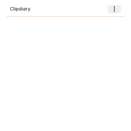
Clipdiary
Toggle nav